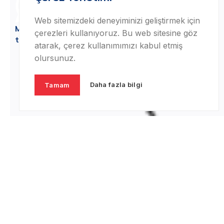
Web sitemizdeki deneyiminizi geliştirmek için
Merhaba!
Online yazmak için lütfen müşteri
çerezleri kullanıyoruz. Bu web sitesine göz
temsilcisini seçin..
atarak, çerez kullanımımızı kabul etmiş
olursunuz.
Daha fazla bilgi
Tamam